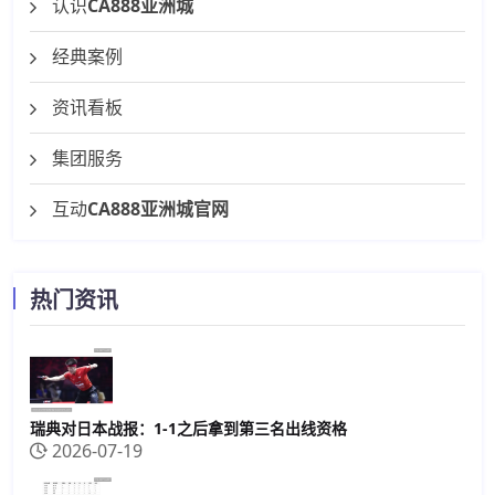
认识
CA888亚洲城
经典案例
资讯看板
集团服务
互动
CA888亚洲城官网
热门资讯
瑞典对日本战报：1-1之后拿到第三名出线资格
2026-07-19