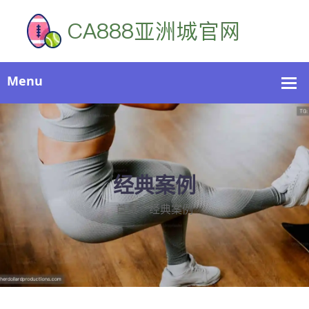
经典案例
首页
经典案例