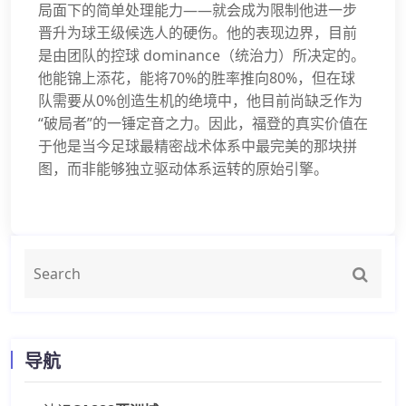
局面下的简单处理能力——就会成为限制他进一步
晋升为球王级候选人的硬伤。他的表现边界，目前
是由团队的控球 dominance（统治力）所决定的。
他能锦上添花，能将70%的胜率推向80%，但在球
队需要从0%创造生机的绝境中，他目前尚缺乏作为
“破局者”的一锤定音之力。因此，福登的真实价值在
于他是当今足球最精密战术体系中最完美的那块拼
图，而非能够独立驱动体系运转的原始引擎。
导航