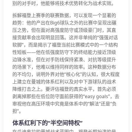
别的对手时，他能够将技术优势转化为战术实效。
拆解福登上赛季的联赛数据，可以发现一个显著的
趋势：他的产出在Big6球队之外的比赛中呈现出碾
压之势，但在面对高强度防守或顶级豪门时，其直
接贡献率会出现明显回落。这并非单纯的“强强对话
软脚”，而是揭示了福登当前比赛模式中的一个结构
性短板——他在低强度防守下的终结能力接近顶级
边锋水准，但在对手防线保持紧凑、对抗等级提升
的场景下，他难以维持同样的效率。这种数据分布
的不均匀，说明外界对他“核心化”的认知，很大程度
上建立在曼城的体系红利以及对中下游球队的战术
降维打击之上。要评估福登的真实水平，首先必须
剥离掉那些在低位防守面前获得的“easy goals”，去
审视他在高压环境中究竟是体系中的“解法”还是“负
担”。
体系红利下的“半空间特权”
在瓜迪奥拉的曼城战术蓝图中，福登长期扮演的是