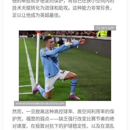
德的牵扯和罗德里的保护，将自己在狭小空间内的
技术天赋转化为进球和助攻。这种能力非常珍贵，
足以让他成为英超最佳。
然而，一旦脱离这种高控球率、高空间利用率的保
护壳，福登的弱点——缺乏强行改变比赛节奏的绝
对速度、在极致对抗下的护球稳定性、以及在混乱