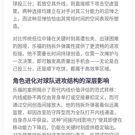
球投三分；若放空其外线，则直接顺下攻击空虚篮
筐。两种选择均建立在对手对其三分能力的忌惮之
上，而这种忌惮恰恰由其常规时间的空间表现所塑
造。
对比传统低位中锋在关键时刻易遭包夹、出球困难
的困境，乐福的挡拆外弹属性提供了更流畅的进攻
衔接。他不需要长时间持球创造，仅需一次掩护与
一次决策，即可触发高质量出手机会——无论是自
己投三分，还是顺下吃饼，都属于高效率区域。
角色进化对球队进攻结构的深层影响
乐福的案例揭示了现代内线价值评估的范式转移：
内线威胁不再仅由背身单打或空接暴扣定义，而可
通过空间创造间接放大。他的挡拆外弹虽看似远离
篮筐，却因改变防守阵型而为全队打开内线通道，
自身亦从中获益。这种“间接内线影响力”使其即便在
移动能力下降后，仍能在关键时刻提供稳定输出。