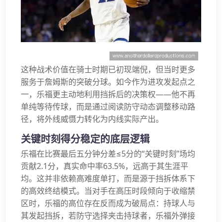
这种战术价值在骑士时期已初现端倪，但当时更多
服务于詹姆斯的突破分球。如今作为进攻发起点之
一，乐福更主动地利用挡拆后的决策权——他不再
单纯等待传球，而是通过阅读防守动态调整移动路
径，将外线威慑力转化为内线实际产出。
关键时刻得分稳定的底层逻辑
乐福在比赛最后五分钟分差≤5分的“关键时刻”场均
贡献2.1分，真实命中率63.5%，远高于其生涯平
均。这并非依赖高难度单打，而是源于挡拆体系下
的高效终结模式。当对手在高压时段倾向于收缩禁
区时，乐福的高位存在反而成为破局点：持球人与
其发起挡拆，若防守选择夹击持球者，乐福外弹接