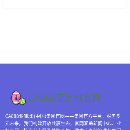
CA888亚洲城·(中国)集团官网——集团官方平台，服务多
元未来。我们构建开放共赢生态，官网涵盖新闻中心、业