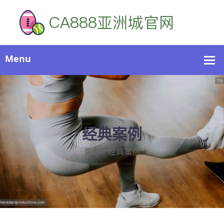
经典案例
首页
经典案例