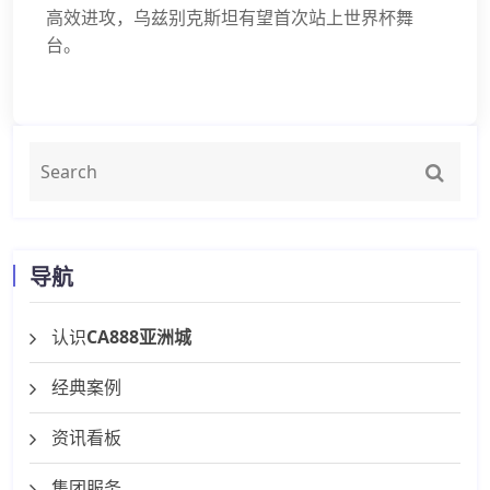
高效进攻，乌兹别克斯坦有望首次站上世界杯舞
台。
导航
认识
CA888亚洲城
经典案例
资讯看板
集团服务