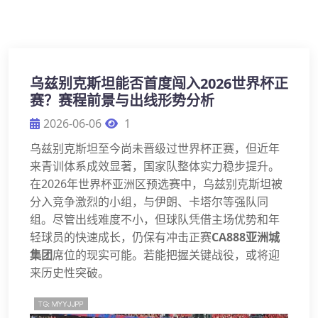
乌兹别克斯坦能否首度闯入2026世界杯正
赛？赛程前景与出线形势分析
2026-06-06
1
乌兹别克斯坦至今尚未晋级过世界杯正赛，但近年
来青训体系成效显著，国家队整体实力稳步提升。
在2026年世界杯亚洲区预选赛中，乌兹别克斯坦被
分入竞争激烈的小组，与伊朗、卡塔尔等强队同
组。尽管出线难度不小，但球队凭借主场优势和年
轻球员的快速成长，仍保有冲击正赛
CA888亚洲城
集团
席位的现实可能。若能把握关键战役，或将迎
来历史性突破。