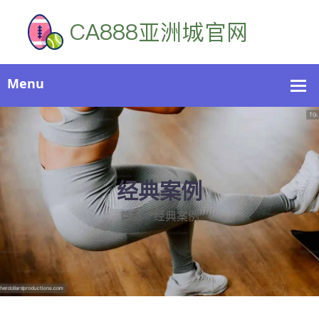
经典案例
首页
经典案例