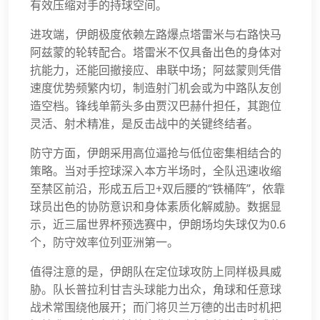
有效压缩对手的持球空间。
进攻端，伊朗极度依赖左路爆点塔雷米与右路快马
阿兹蒙的轮转配合。塔雷米不仅具备出色的身体对
抗能力，还能回撤接应、串联中场；阿兹蒙则凭借
速度优势频繁内切，制造射门机会或为中路队友创
造空档。锋线单箭头多由贾汉巴赫什担任，其跑位
灵活、射术精准，是反击战中的关键终结者。
防守方面，伊朗采用高位逼抢与低位密集相结合的
策略。当对手控球深入本方半场时，全队迅速收缩
至禁区前沿，形成五后卫+双后腰的“铁桶阵”，依靠
球员出色的协防意识和身体素质化解威胁。数据显
示，近三届世界杯预选赛中，伊朗场均失球仅为0.6
个，防守效率位列亚洲第一。
值得注意的是，伊朗队在定位球攻防上同样极具威
胁。队长普拉利甘吉头球能力出众，角球和任意球
战术常围绕他展开；而门将贝兰万德的出击时机把