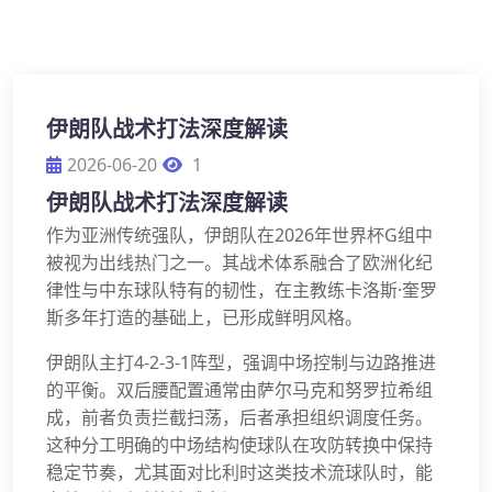
伊朗队战术打法深度解读
2026-06-20
1
伊朗队战术打法深度解读
作为亚洲传统强队，伊朗队在2026年世界杯G组中
被视为出线热门之一。其战术体系融合了欧洲化纪
律性与中东球队特有的韧性，在主教练卡洛斯·奎罗
斯多年打造的基础上，已形成鲜明风格。
伊朗队主打4-2-3-1阵型，强调中场控制与边路推进
的平衡。双后腰配置通常由萨尔马克和努罗拉希组
成，前者负责拦截扫荡，后者承担组织调度任务。
这种分工明确的中场结构使球队在攻防转换中保持
稳定节奏，尤其面对比利时这类技术流球队时，能