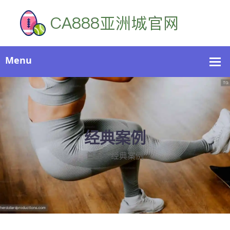
经典案例
首页
经典案例