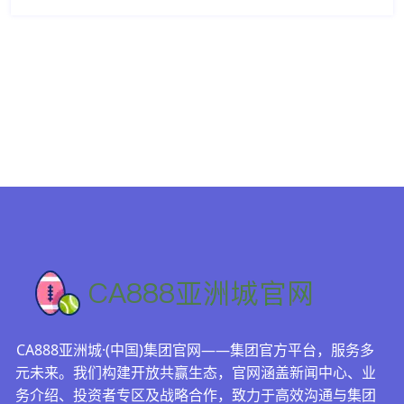
CA888亚洲城·(中国)集团官网——集团官方平台，服务多
元未来。我们构建开放共赢生态，官网涵盖新闻中心、业
务介绍、投资者专区及战略合作，致力于高效沟通与集团