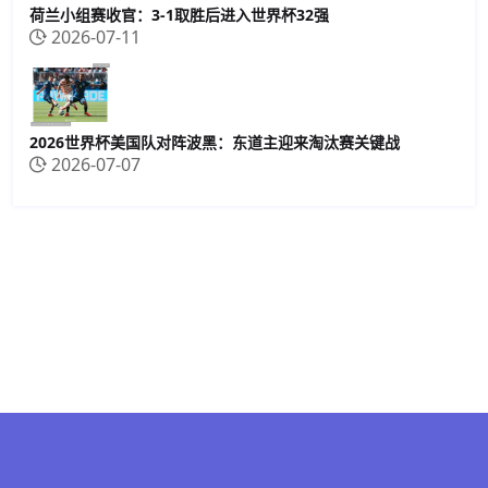
荷兰小组赛收官：3-1取胜后进入世界杯32强
2026-07-11
2026世界杯美国队对阵波黑：东道主迎来淘汰赛关键战
2026-07-07