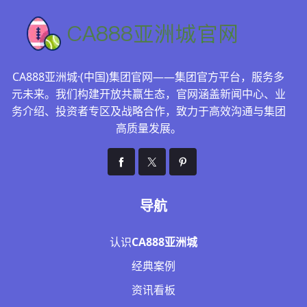
CA888亚洲城·(中国)集团官网——集团官方平台，服务多
元未来。我们构建开放共赢生态，官网涵盖新闻中心、业
务介绍、投资者专区及战略合作，致力于高效沟通与集团
高质量发展。
导航
认识
CA888亚洲城
经典案例
资讯看板