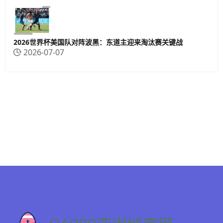
2026世界杯美国队对阵波黑：东道主迎来淘汰赛关键战
2026-07-07