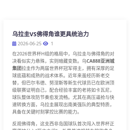
乌拉圭VS佛得角谁更具统治力
2026-06-25
1
在2026世界杯H组的格局中，乌拉圭与佛得角的对
决看似实力悬殊，实则暗藏变数。乌
CA888亚洲城
集团
拉圭作为两届世界杯冠军得主，拥有深厚的足
球底蕴和成熟的战术体系。近年来虽经历新老交
替，但巴尔韦德、努涅斯等新生代球员已在欧洲顶
级联赛证明自己，配合经验丰富的老将如卡瓦尼，
球队整体攻防节奏愈发流畅。尤其在高压逼抢与快
速转换方面，乌拉圭展现出南美强队的典型特质，
具备在关键时刻掌控比赛的能力。
反观佛得角，这支西非岛国球队首次闯入世界杯正