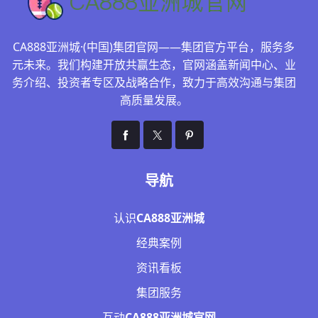
CA888亚洲城·(中国)集团官网——集团官方平台，服务多
元未来。我们构建开放共赢生态，官网涵盖新闻中心、业
务介绍、投资者专区及战略合作，致力于高效沟通与集团
高质量发展。
导航
认识
CA888亚洲城
经典案例
资讯看板
集团服务
互动
CA888亚洲城官网