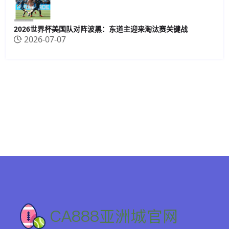
2026世界杯美国队对阵波黑：东道主迎来淘汰赛关键战
2026-07-07