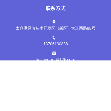
联系方式
太仓港经济技术开发区（新区）大连西路88号
13706130838
burnedout@126.com
上班时间: 上午9:00 - 下午18:00
Copyright © 2026 - 版权所有
CA888亚洲城·(中国)集团