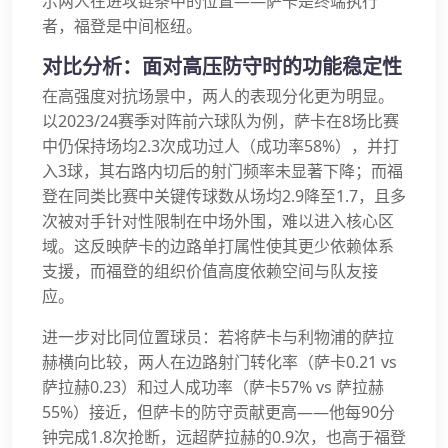
示两人在进攻链条中的位置——萨卡是终端执行
者，福登是中间枢纽。
对比分析：面对高压防守时的功能稳定性
在高强度对抗场景中，两人的表现分化更为明显。
以2023/24赛季对阵前六球队为例，萨卡在8场比赛
中仍保持场均2.3次成功过人（成功率58%），并打
入3球，其右路内切后的射门频率未显著下降；而福
登在同类比赛中关键传球数从场均2.9降至1.7，且多
次被对手针对性限制在中场外围，难以进入核心区
域。这反映萨卡的边路单打属性使其更少依赖体系
支援，而福登的组织价值高度依赖空间与队友接
应。
进一步对比同位置球员：若将萨卡与利物浦的萨拉
赫横向比较，两人在边路射门转化率（萨卡0.21 vs
萨拉赫0.23）和过人成功率（萨卡57% vs 萨拉赫
55%）接近，但萨卡的防守贡献更高——他每90分
钟完成1.8次抢断，远超萨拉赫的0.9次，也高于福登