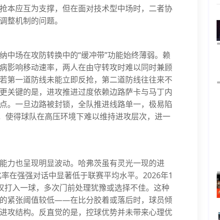
抢本应互为支撑，但在面对技术型中场时，二者协
调整机制的问题。
纳中场在攻防转换中的“缓冲带”功能始终薄弱。赖
病影响移动速率，两人在由守转攻时难以同时兼顾
若第一道防线未能立即反抢，第二道防线往往来不
更关键的是，进攻推进过度依赖边路萨卡与马丁内
点。一旦边路被封锁，全队推进线路单一，极易陷
赖，使得球队在高压环境下难以维持进攻层次，进一
能力也呈现明显波动。哈弗茨虽有灵光一现的进
率在强强对话中显著低于联赛平均水平。2026年1
却仅打入一球，多次门前处理犹豫或选择不佳。这种
的紧张阈值较低——在比分胶着或落后时，球员倾
进攻结构。反直觉的是，控球优势并未带来心理优