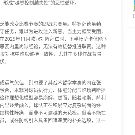
，形成“越想控制越失控”的恶性循环。
乏能改变比赛节奏的即战力变量。特罗萨德虽勤
守任务，难以为进攻注入新意。当主力框架受困，
2025年11月欧冠对阵拜仁时，下半场萨卡体能下
恩瓦内里尚缺经验，无法有效接替推进职责。这种
强度对抗中难以维持一致性，尤其在多线作战背景
伏。
或运气欠佳，则忽视了其战术哲学本身的内在张
融合，本就对球员执行力、体能分配与临场判断提
这种理想化模型容易崩解。然而，随着赖斯、萨利
内里逐步融入，球队正在积累应对复杂局面的经
结构性阵痛，而非不可逾越的天花板。但若不能在
员，或在防线引入具备回追速度的补充选项，这一