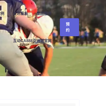
案例
资讯看板
集团服务
预
约
互动
CA888亚洲城官网