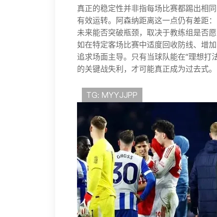
真正的稳定性并非指每场比赛都踢出相同
有效运转。阿森纳距离这一点仍有差距：
未来能否突破瓶颈，取决于教练组是否愿
如在特定客场比赛中适度回收防线、增加
追求场面主导。只有当球队能在“理想打法
的关键战失利，才可能真正成为过去式。