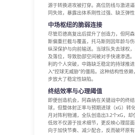
源于转换进攻被打穿。高位防线与激进逼
同失效，暴露出体系刚性过强、缺乏弹性
中场枢纽的脆弱连接
尽管厄德高复出后提升了创造力，但阿森
斯偏重拦截与覆盖，托马斯则因年龄与伤
纵深保护与向前输送。当球队失去球权，
及落位，导致肋部空间被对手快速渗透。
利的个人突破，中路缺乏稳定的持球推进
入“控球无威胁”的僵局。这种结构性依
步放大了稳定性缺陷。
终结效率与心理阈值
即便创造机会，阿森纳在关键战中的终结
球，但整体射正率与预期进球（xG）转化
月对阵利物浦，全队创造出3.2个xG，
低效不仅源于技术细节，更反映心理层面
向于加快节奏、减少配合，反而破坏原有