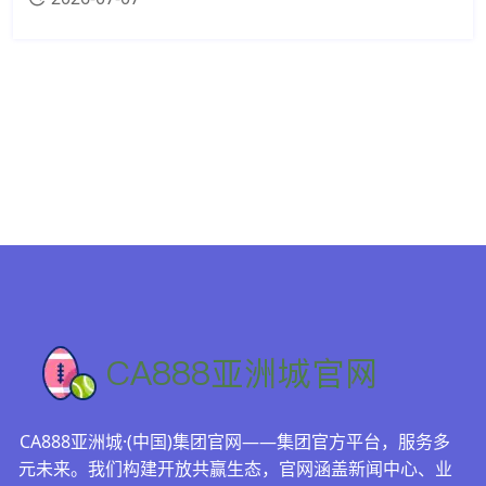
CA888亚洲城·(中国)集团官网——集团官方平台，服务多
元未来。我们构建开放共赢生态，官网涵盖新闻中心、业