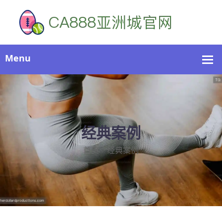
经典案例
首页
经典案例