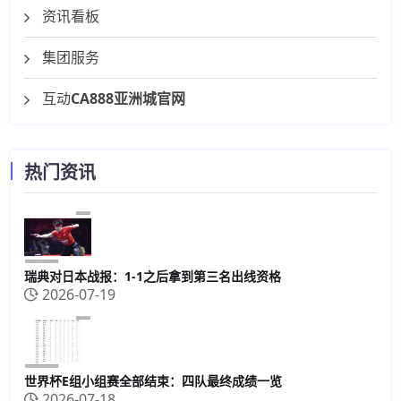
资讯看板
集团服务
互动
CA888亚洲城官网
热门资讯
瑞典对日本战报：1-1之后拿到第三名出线资格
2026-07-19
世界杯E组小组赛全部结束：四队最终成绩一览
2026-07-18