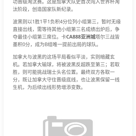
功晋级淘汰赛。这是加拿大队史首次闯入世界杯淘
汰阶段，创造国家队新纪录。
波黑则以1胜1平1负积4分位列小组第三，暂时无缘
直接出线，需等待其他小组第三名成绩出炉后，争
夺最佳小组第三席位。卡
CA888亚洲城
塔尔三战皆
墨积0分，成为B组唯一提前出局的球队。
加拿大与波黑的这场平局看似平淡，实则暗藏玄
机。若加拿大输球，将被波黑反超跌至第三；若取
胜，则可能挑战瑞士头名位置。最终双方各取一
分，既让加拿大守住晋级底线，也让波黑保留一线
生机，为后续出线形势增添变数。