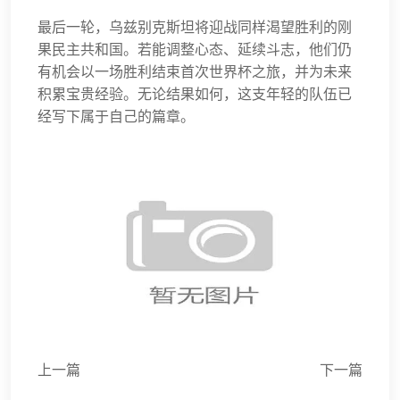
最后一轮，乌兹别克斯坦将迎战同样渴望胜利的刚
果民主共和国。若能调整心态、延续斗志，他们仍
有机会以一场胜利结束首次世界杯之旅，并为未来
积累宝贵经验。无论结果如何，这支年轻的队伍已
经写下属于自己的篇章。
上一篇
下一篇