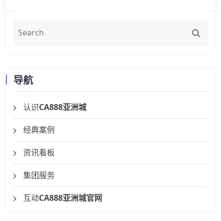
导航
认识
CA888亚洲城
经典案例
资讯看板
集团服务
互动
CA888亚洲城官网