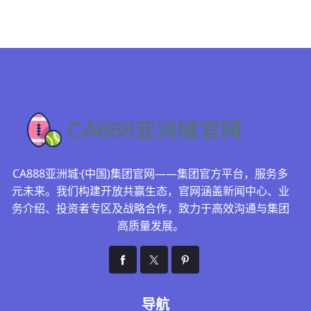
CA888亚洲城·(中国)集团官网——集团官方平台，服务多
元未来。我们构建开放共赢生态，官网涵盖新闻中心、业
务介绍、投资者专区及战略合作，致力于高效沟通与集团
高质量发展。
导航