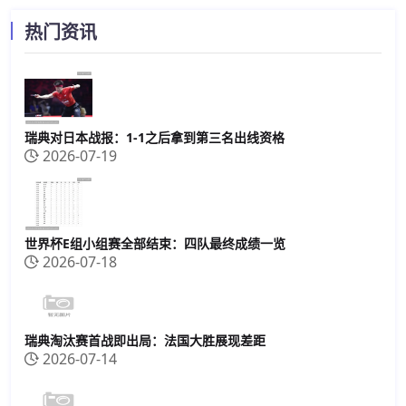
热门资讯
瑞典对日本战报：1-1之后拿到第三名出线资格
2026-07-19
世界杯E组小组赛全部结束：四队最终成绩一览
2026-07-18
瑞典淘汰赛首战即出局：法国大胜展现差距
2026-07-14