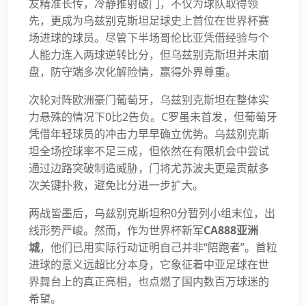
友精准长传，冷静推射破门，不仅为球队取得领
先，更成为乌兹别克斯坦足球史上首位在世界杯赛
场进球的球员。尽管下半场哥伦比亚凭借经验与个
人能力连入两球逆转比分，但乌兹别克斯坦并未崩
盘，防守端多次化解险情，赢得外界尊重。
次轮对阵欧洲豪门葡萄牙，乌兹别克斯坦在整体实
力悬殊的情况下0比2告负。C罗虽未首发，但葡萄牙
凭借年轻球员的冲击力早早确立优势。乌兹别克斯
坦全场控球率不足三成，但依然在有限机会中尝试
通过边路突破制造威胁，门将尤苏波夫更是贡献多
次关键扑救，避免比分进一步扩大。
两战皆墨后，乌兹别克斯坦积0分暂列小组末位，出
线形势严峻。然而，作为世界杯新军
CA888亚洲
城
，他们已用实际行动证明自己并非“陪跑者”。首粒
进球的意义远超比分本身，它象征着中亚足球在世
界舞台上的真正亮相，也点燃了国内数百万球迷的
希望。