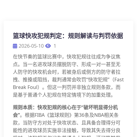
篮球快攻犯规判定：规则解读与判罚依据
2026-05-10
1
在快节奏的篮球比赛中，快攻犯规往往成为争议焦
点。当一名进攻球员摆脱防守、形成一对一甚至无
人防守的快攻机会时，若被身后或侧方的防守者拉
拽、推搡或阻挡，裁判通常会吹罚“快攻犯规”（Fast
Break Foul）。但这一判罚并非独立规则条款，而
是基于普通个人犯规在特定情境下的加重处理。
规则本质：快攻犯规的核心在于“破坏明显得分机
会”
。根据FIBA《篮球规则》第36条及NBA相关条
款，当防守方对处于快攻状态、且具备合理得分可
能性的进攻球员实施非法接触，导致其失去得分良