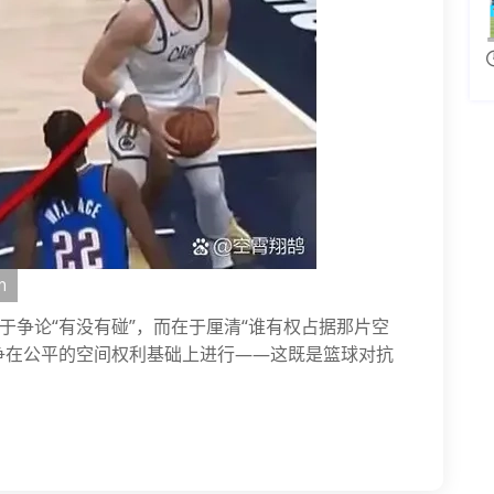
于争论“有没有碰”，而在于厘清“谁有权占据那片空
争在公平的空间权利基础上进行——这既是篮球对抗