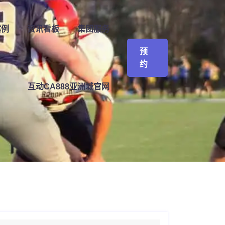
案例
资讯看板
集团服务
预
约
互动
CA888亚洲城官网