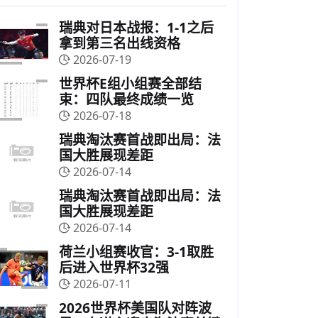
瑞典对日本战报：1-1之后
拿到第三名出线资格
2026-07-19
世界杯E组小组赛全部结
束：四队最终成绩一览
2026-07-18
瑞典淘汰赛首战即出局：法
国大胜展现差距
2026-07-14
瑞典淘汰赛首战即出局：法
国大胜展现差距
2026-07-14
荷兰小组赛收官：3-1取胜
后进入世界杯32强
2026-07-11
2026世界杯美国队对阵波