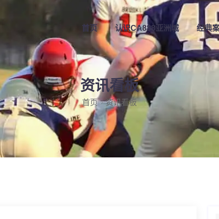
首页
认识
CA888亚洲城
经典
资讯看板
首页
资讯看板